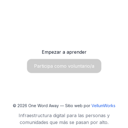
lección por WhatsApp o
SMS?
Únete a OWA y aprende inglés gratis, sin internet
constante.
Empezar a aprender
Participa como voluntario/a
© 2026
One Word Away
— Sitio web por
VellumWorks
Infraestructura digital para las personas y
comunidades que más se pasan por alto.