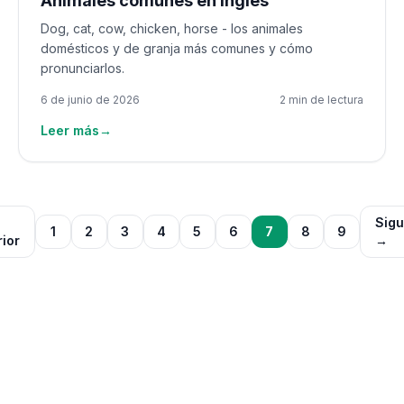
Animales comunes en inglés
Dog, cat, cow, chicken, horse - los animales
domésticos y de granja más comunes y cómo
pronunciarlos.
6 de junio de 2026
2 min de lectura
Leer más
→
Sigu
1
2
3
4
5
6
7
8
9
rior
→
¿Quieres recibir una