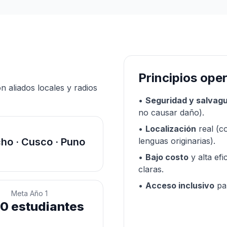
Principios ope
 aliados locales y radios
•
Seguridad y salvag
no causar daño).
•
Localización
real (c
ho · Cusco · Puno
lenguas originarias).
•
Bajo costo
y alta ef
claras.
•
Acceso inclusivo
par
Meta Año 1
00
estudiantes