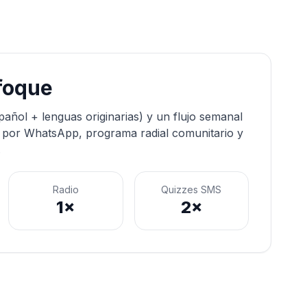
foque
pañol + lenguas originarias) y un flujo semanal
s por WhatsApp, programa radial comunitario y
.
Radio
Quizzes SMS
1×
2×