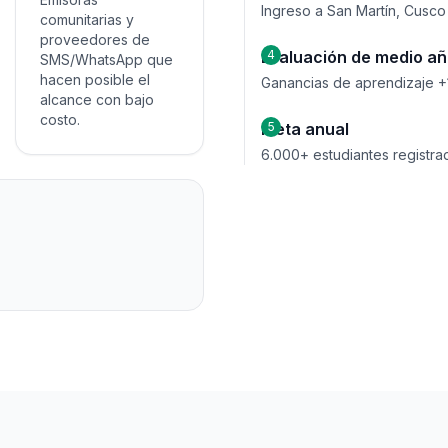
Ingreso a San Martín, Cusco
comunitarias y
proveedores de
Evaluación de medio a
4
SMS/WhatsApp que
hacen posible el
Ganancias de aprendizaje +1
alcance con bajo
costo.
Meta anual
5
6.000+ estudiantes registr