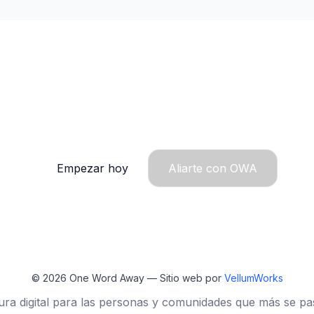
ante está a una palabra 
más brillante. Súmate.
Empezar hoy
Aliarte con OWA
© 2026
One Word Away
— Sitio web por
VellumWorks
ura digital para las personas y comunidades que más se pa