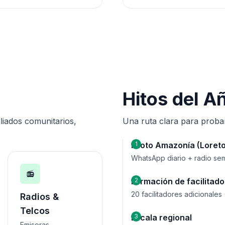
Hitos del Añ
liados comunitarios,
Una ruta clara para probar
Piloto Amazonía (Loreto
1
WhatsApp diario + radio sem
📻
Formación de facilitad
2
20 facilitadores adicionales
Radios &
Telcos
Escala regional
3
Emisoras