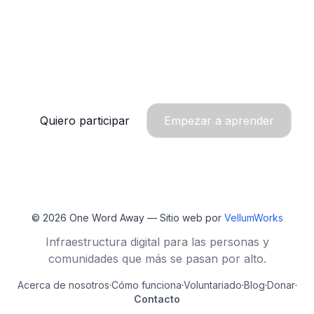
Cada estudiante está a
una palabra de un futuro
más brillante. Súmate.
Quiero participar
Empezar a aprender
© 2026
One Word Away
— Sitio web por
VellumWorks
Infraestructura digital para las personas y
comunidades que más se pasan por alto.
Acerca de nosotros
·
Cómo funciona
·
Voluntariado
·
Blog
·
Donar
·
Contacto