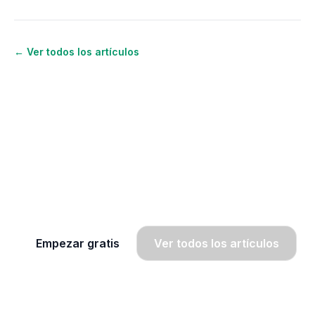
← Ver todos los artículos
¿Quieres seguir aprendiendo
inglés?
Únete a OWA y recibe lecciones gratis por
WhatsApp, radio y SMS.
Empezar gratis
Ver todos los artículos