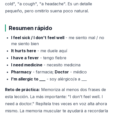
cold", "a cough", "a headache". Es un detalle
pequeño, pero omitirlo suena poco natural.
Resumen rápido
I feel sick / I don't feel well
- me siento mal / no
me siento bien
It hurts here
- me duele aquí
I have a fever
- tengo fiebre
I need medicine
- necesito medicina
Pharmacy
- farmacia;
Doctor
- médico
I'm allergic to ___
- soy alérgico/a a ___
Reto de práctica:
Memoriza al menos dos frases de
esta lección. La más importante: "I don't feel well. I
need a doctor." Repítela tres veces en voz alta ahora
mismo. La memoria muscular te ayudará a recordarla