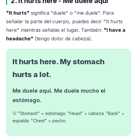
2. It hurts here - Me duele aquí
"It hurts"
significa "duele" o "me duele". Para
señalar la parte del cuerpo, puedes decir "It hurts
here" mientras señalas el lugar. También:
"I have a
headache"
(tengo dolor de cabeza).
It hurts here. My stomach
hurts a lot.
Me duele aquí. Me duele mucho el
estómago.
💡 "Stomach" = estómago. "Head" = cabeza. "Back" =
espalda. "Chest" = pecho.