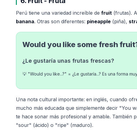
6. Fruit - Fruta
Perú tiene una variedad increíble de
fruit
(frutas). 
banana
. Otras son diferentes:
pineapple
(piña),
st
Would you like some fresh fruit
¿Le gustaría unas frutas frescas?
💡 "Would you like...?" = ¿Le gustaría...? Es una forma m
Una nota cultural importante: en inglés, cuando ofre
mucho más educada que simplemente decir "You want
te hace sonar más profesional y amable. También pue
"sour" (ácido) o "ripe" (maduro).