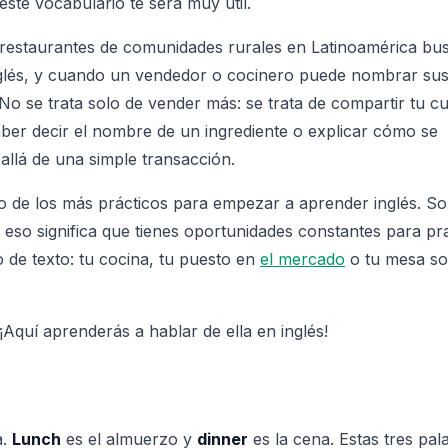
ste vocabulario te será muy útil.
y restaurantes de comunidades rurales en Latinoamérica b
nglés, y cuando un vendedor o cocinero puede nombrar sus
No se trata solo de vender más: se trata de compartir tu cu
aber decir el nombre de un ingrediente o explicar cómo se
llá de una simple transacción.
o de los más prácticos para empezar a aprender inglés. S
 eso significa que tienes oportunidades constantes para pra
ro de texto: tu cocina, tu puesto en
el mercado
o tu mesa so
¡Aquí aprenderás a hablar de ella en inglés!
a.
Lunch
es el almuerzo y
dinner
es la cena. Estas tres pal