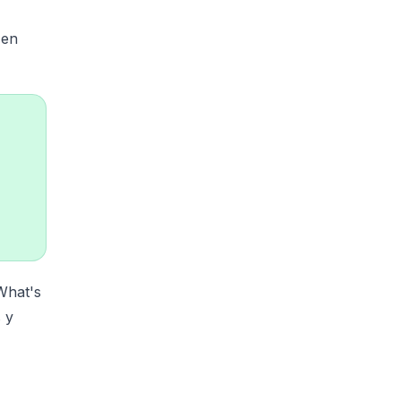
 en
What's
 y