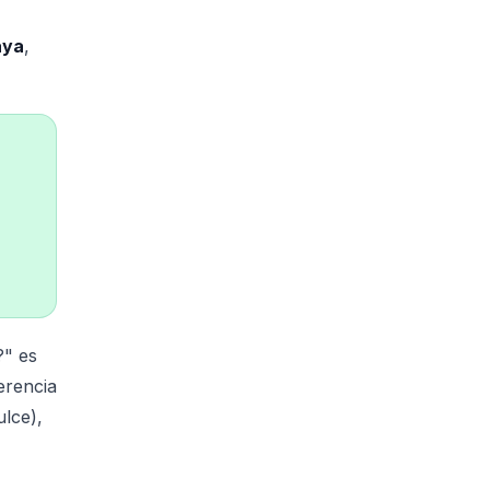
aya
,
?" es
erencia
ulce),