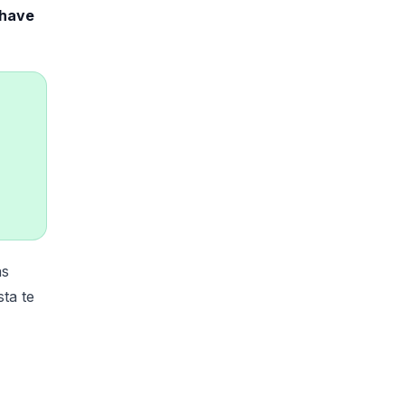
 have
as
sta te