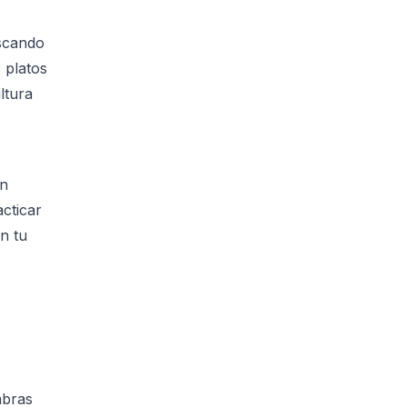
uscando
 platos
ltura
on
cticar
n tu
abras