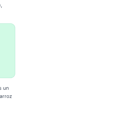
,
s un
 arroz