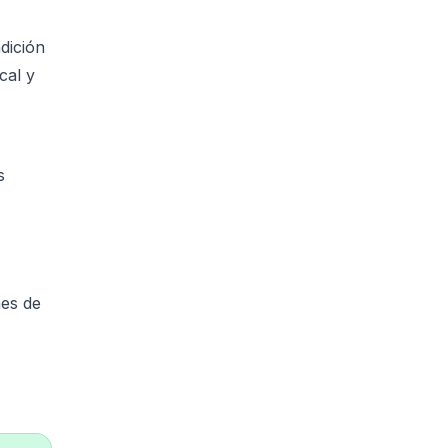
adición
cal y
s
nes de