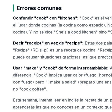
Errores comunes
Confundir "cook" con "kitchen":
"Cook" es el verb
el lugar donde cocinas (la cocina como espacio). No 
cocina). Y no se dice "She's a good kitchen" sino "
Decir "receipt" en vez de "recipe":
Estas dos pala
"Recipe" (RE-si-pi) es una receta de cocina. "Recei
puede causar situaciones graciosas, así que practica
Usar "make" y "cook" de forma intercambiable:
A
diferencia. "Cook" implica usar calor (fuego, horno
con fuego) pero "I make a salad" (preparo una ensa
no "cook coffee".
Esta semana, intenta leer en inglés la receta de u
aprenderás las que no conoces en un contexto que y