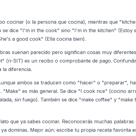
o cocinar (o la persona que cocina), mientras que "kitche
se dice "I'm in the cook" sino "I'm in the kitchen" (Estoy 
She's a good cook" (Ella cocina bien).
bras suenan parecido pero significan cosas muy diferentes
pt" (ri-SIT) es un recibo o comprobante de pago. Confundir
 la diferencia.
unque ambos se traducen como "hacer" o "preparar", ha
). "Make" es más general. Se dice "I cook rice" (cocino arr
lada, sin fuego). También se dice "make coffee" y "make t
n plato que ya sabes cocinar. Reconocerás muchas palabras 
a dominas. Mejor aún: escribe tu propia receta favorita e