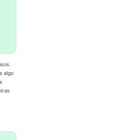
isos.
s algo
e
ntras