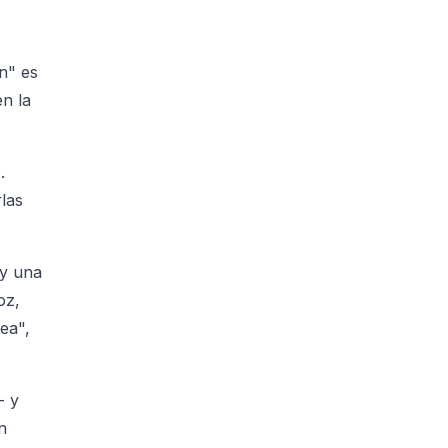
n" es
en la
.
las
y una
oz,
ea",
- y
n