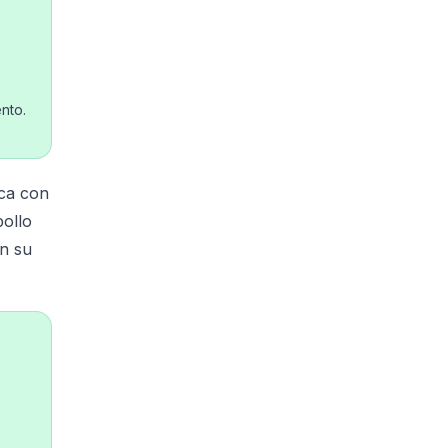
nto.
ica con
pollo
en su