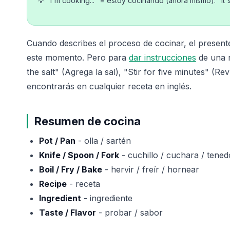
💡 "I'm cooking..." = estoy cocinando (ahora mismo). "It's
Cuando describes el proceso de cocinar, el presente
este momento. Pero para
dar instrucciones
de una r
the salt" (Agrega la sal), "Stir for five minutes" (R
encontrarás en cualquier receta en inglés.
Resumen de cocina
Pot / Pan
- olla / sartén
Knife / Spoon / Fork
- cuchillo / cuchara / tened
Boil / Fry / Bake
- hervir / freír / hornear
Recipe
- receta
Ingredient
- ingrediente
Taste / Flavor
- probar / sabor