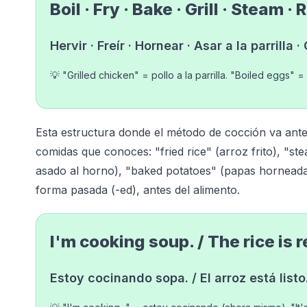
Boil · Fry · Bake · Grill · Steam · 
Hervir · Freír · Hornear · Asar a la parrilla 
💡 "Grilled chicken" = pollo a la parrilla. "Boiled eggs"
Esta estructura donde el método de cocción va antes
comidas que conoces: "fried rice" (arroz frito), "st
asado al horno), "baked potatoes" (papas horneada
forma pasada (-ed), antes del alimento.
I'm cooking soup. / The rice is 
Estoy cocinando sopa. / El arroz está listo