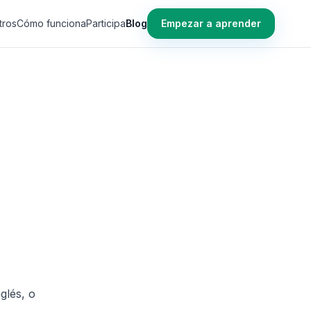
tros
Cómo funciona
Participa
Blog
Empezar a aprender
glés, o