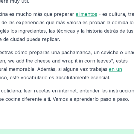
erá muy útil.
cocina es mucho más que preparar
alimentos
- es cultura, tr
a de las experiencias que más valora es probar la comida lo
s los ingredientes, las técnicas y la historia detrás de tus
e de ciudad puede replicar.
 muestras cómo preparas una pachamanca, un ceviche o una
hen, we add the cheese and wrap it in corn leaves", estás
ural memorable. Además, si alguna vez trabajas
en un
stico, este vocabulario es absolutamente esencial.
 cotidiana: leer recetas en internet, entender las instruccio
 cocina diferente a ti. Vamos a aprenderlo paso a paso.