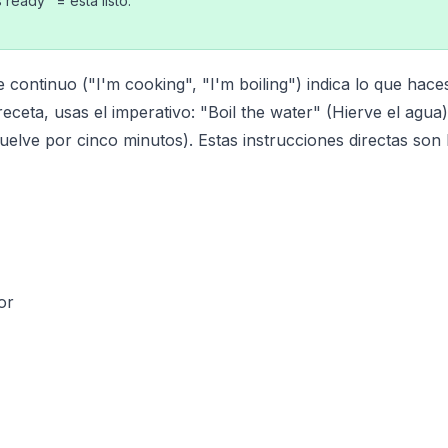
 ready" = está listo.
 continuo ("I'm cooking", "I'm boiling") indica lo que hace
eceta, usas el imperativo: "Boil the water" (Hierve el agua
evuelve por cinco minutos). Estas instrucciones directas son
or