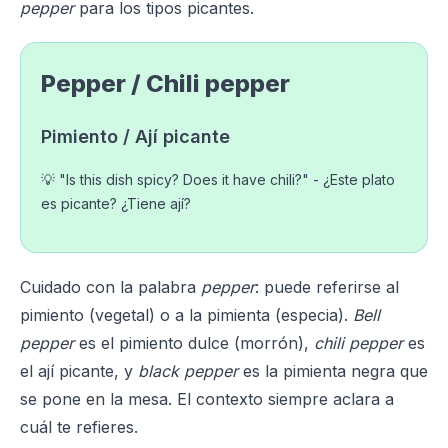
pepper
para los tipos picantes.
Pepper / Chili pepper
Pimiento / Ají picante
💡 "Is this dish spicy? Does it have chili?" - ¿Este plato
es picante? ¿Tiene ají?
Cuidado con la palabra
pepper
: puede referirse al
pimiento (vegetal) o a la pimienta (especia).
Bell
pepper
es el pimiento dulce (morrón),
chili pepper
es
el ají picante, y
black pepper
es la pimienta negra que
se pone en la mesa. El contexto siempre aclara a
cuál te refieres.