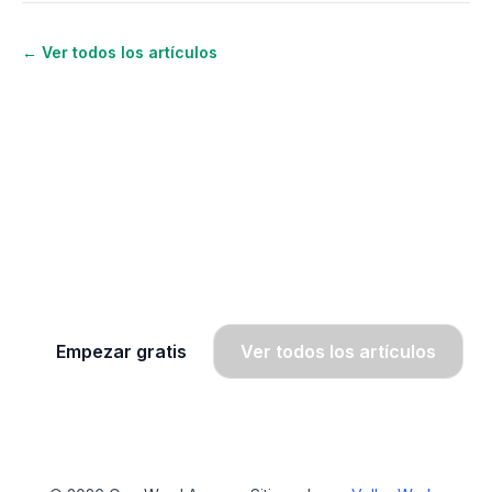
← Ver todos los artículos
¿Quieres seguir aprendiendo
inglés?
Únete a OWA y recibe lecciones gratis por
WhatsApp, radio y SMS.
Empezar gratis
Ver todos los artículos