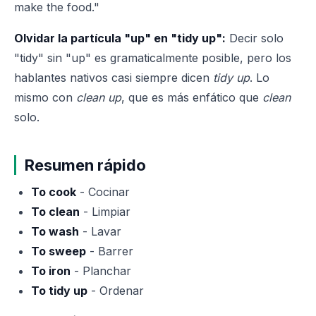
make the food."
Olvidar la partícula "up" en "tidy up":
Decir solo
"tidy" sin "up" es gramaticalmente posible, pero los
hablantes nativos casi siempre dicen
tidy up
. Lo
mismo con
clean up
, que es más enfático que
clean
solo.
Resumen rápido
To cook
- Cocinar
To clean
- Limpiar
To wash
- Lavar
To sweep
- Barrer
To iron
- Planchar
To tidy up
- Ordenar