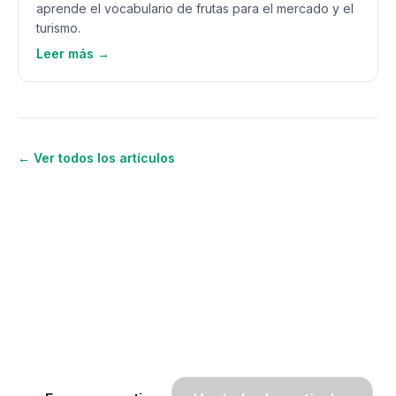
aprende el vocabulario de frutas para el mercado y el
turismo.
Leer más →
← Ver todos los artículos
¿Quieres seguir aprendiendo
inglés?
Únete a OWA y recibe lecciones gratis por
WhatsApp, radio y SMS.