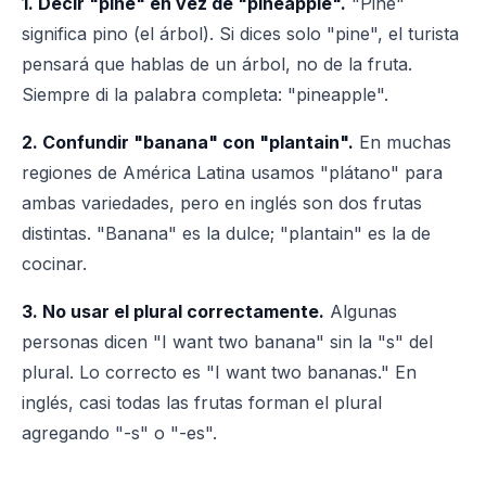
1. Decir "pine" en vez de "pineapple".
"Pine"
significa pino (el árbol). Si dices solo "pine", el turista
pensará que hablas de un árbol, no de la fruta.
Siempre di la palabra completa: "pineapple".
2. Confundir "banana" con "plantain".
En muchas
regiones de América Latina usamos "plátano" para
ambas variedades, pero en inglés son dos frutas
distintas. "Banana" es la dulce; "plantain" es la de
cocinar.
3. No usar el plural correctamente.
Algunas
personas dicen "I want two banana" sin la "s" del
plural. Lo correcto es "I want two bananas." En
inglés, casi todas las frutas forman el plural
agregando "-s" o "-es".