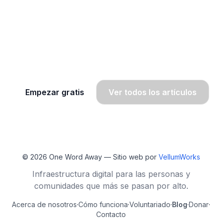
¿Quieres seguir aprendiendo
inglés?
Únete a OWA y recibe lecciones gratis por
WhatsApp, radio y SMS.
Empezar gratis
Ver todos los artículos
© 2026
One Word Away
— Sitio web por
VellumWorks
Infraestructura digital para las personas y
comunidades que más se pasan por alto.
Acerca de nosotros
·
Cómo funciona
·
Voluntariado
·
Blog
·
Donar
·
Contacto