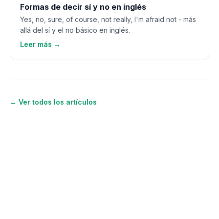
Formas de decir sí y no en inglés
Yes, no, sure, of course, not really, I'm afraid not - más
allá del sí y el no básico en inglés.
Leer más →
← Ver todos los artículos
¿Quieres seguir aprendiendo
inglés?
Únete a OWA y recibe lecciones gratis por
WhatsApp, radio y SMS.