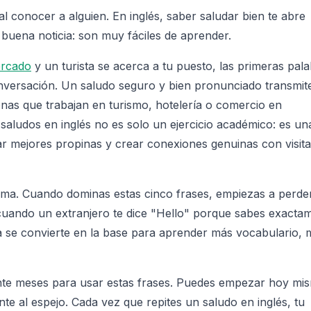
 conocer a alguien. En inglés, saber saludar bien te abre
la buena noticia: son muy fáciles de aprender.
ercado
y un turista se acerca a tu puesto, las primeras pal
conversación. Un saludo seguro y bien pronunciado transmit
onas que trabajan en turismo, hotelería o comercio en
saludos en inglés no es solo un ejercicio académico: es un
r mejores propinas y crear conexiones genuinas con visit
ioma. Cuando dominas estas cinco frases, empiezas a perder
 cuando un extranjero te dice "Hello" porque sabes exacta
se convierte en la base para aprender más vocabulario, 
ante meses para usar estas frases. Puedes empezar hoy mi
ente al espejo. Cada vez que repites un saludo en inglés, tu