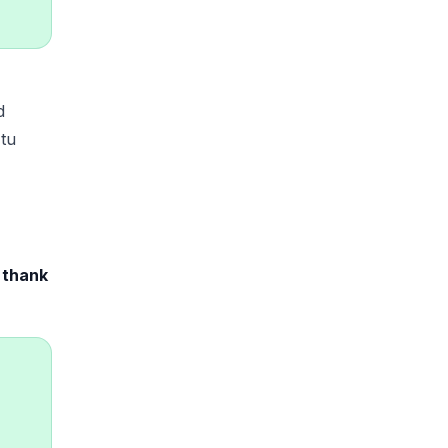
d
tu
, thank