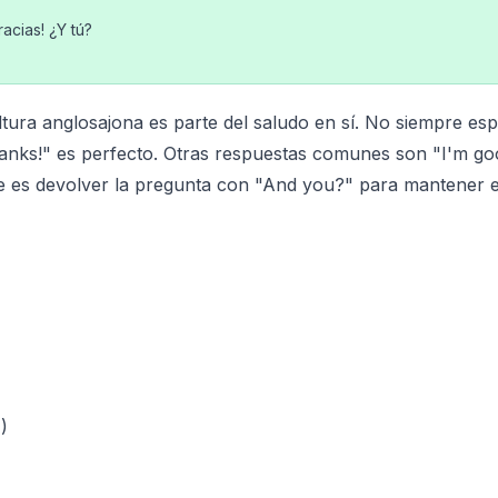
racias! ¿Y tú?
ura anglosajona es parte del saludo en sí. No siempre es
thanks!" es perfecto. Otras respuestas comunes son "I'm go
e es devolver la pregunta con "And you?" para mantener el
)