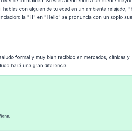
 nivel de formalidad. Si estás atendiendo a un cliente mayor
Si hablas con alguien de tu edad en un ambiente relajado, "
nciación: la "H" en "Hello" se pronuncia con un soplo su
aludo formal y muy bien recibido en mercados, clínicas y
aludo hará una gran diferencia.
ñana.