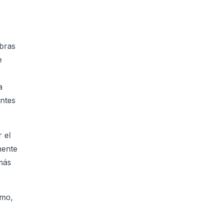
abras
e
a
antes
 el
mente
más
smo,