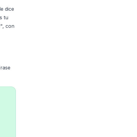
e dice
s tu
", con
frase