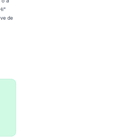
 o a
Hi"
ave de