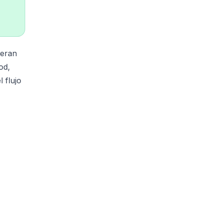
peran
od,
 flujo