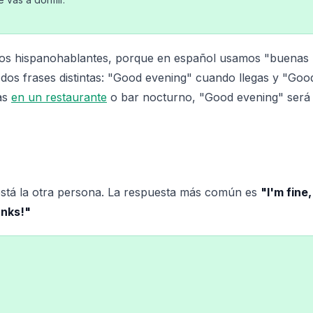
 los hispanohablantes, porque en español usamos "buenas
n dos frases distintas: "Good evening" cuando llegas y "Goo
jas
en un restaurante
o bar nocturno, "Good evening" será 
está la otra persona. La respuesta más común es
"I'm fine
anks!"