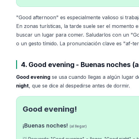
"Good afternoon" es especialmente valioso si traba
En zonas turísticas, la tarde suele ser el momento 
buscar un lugar para comer. Saludarlos con un "Go
o un gesto tímido. La pronunciación clave es "af-te
4. Good evening - Buenas noches (al
Good evening
se usa cuando llegas a algún lugar d
night
, que se dice al despedirse antes de dormir.
Good evening!
¡Buenas noches!
(al llegar)
💡 Recuerda: "Good evening" = llegas. "Good night" = te