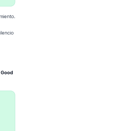
miento.
lencio
e
Good