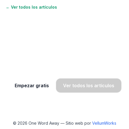
← Ver todos los artículos
¿Quieres seguir aprendiendo
inglés?
Únete a OWA y recibe lecciones gratis por
WhatsApp, radio y SMS.
Empezar gratis
Ver todos los artículos
© 2026
One Word Away
— Sitio web por
VellumWorks