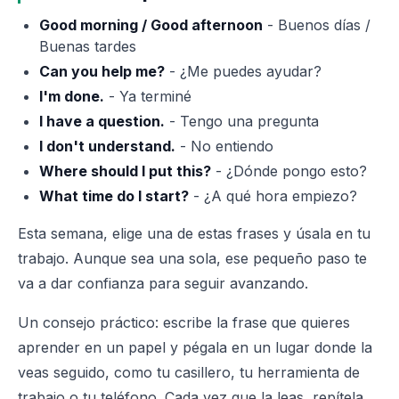
Good morning / Good afternoon
- Buenos días /
Buenas tardes
Can you help me?
- ¿Me puedes ayudar?
I'm done.
- Ya terminé
I have a question.
- Tengo una pregunta
I don't understand.
- No entiendo
Where should I put this?
- ¿Dónde pongo esto?
What time do I start?
- ¿A qué hora empiezo?
Esta semana, elige una de estas frases y úsala en tu
trabajo. Aunque sea una sola, ese pequeño paso te
va a dar confianza para seguir avanzando.
Un consejo práctico: escribe la frase que quieres
aprender en un papel y pégala en un lugar donde la
veas seguido, como tu casillero, tu herramienta de
trabajo o tu teléfono. Cada vez que la leas, repítela