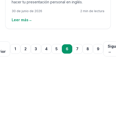
hacer tu presentación personal en inglés.
30 de junio de 2026
2 min de lectura
Leer más
→
Sigu
1
2
3
4
5
6
7
8
9
rior
→
¿Quieres recibir una
lección por WhatsApp o
SMS?