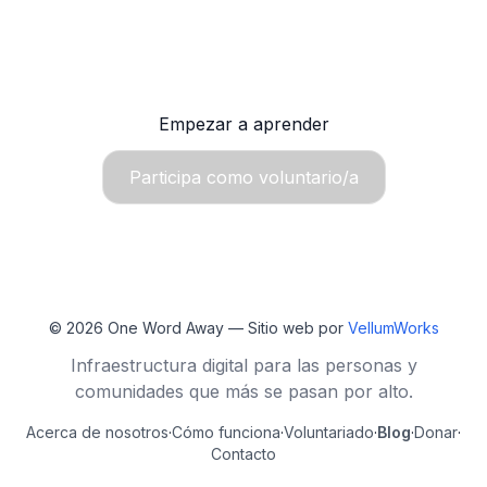
Únete a OWA y aprende inglés gratis, sin internet
constante.
Empezar a aprender
Participa como voluntario/a
© 2026
One Word Away
— Sitio web por
VellumWorks
Infraestructura digital para las personas y
comunidades que más se pasan por alto.
Acerca de nosotros
·
Cómo funciona
·
Voluntariado
·
Blog
·
Donar
·
Contacto