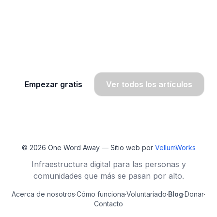
¿Quieres seguir aprendiendo
inglés?
Únete a OWA y recibe lecciones gratis por
WhatsApp, radio y SMS.
Empezar gratis
Ver todos los artículos
© 2026
One Word Away
— Sitio web por
VellumWorks
Infraestructura digital para las personas y
comunidades que más se pasan por alto.
Acerca de nosotros
·
Cómo funciona
·
Voluntariado
·
Blog
·
Donar
·
Contacto