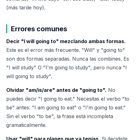
(más tarde hoy).
Errores comunes
Decir "I will going to" mezclando ambas formas.
Este es el error más frecuente. "Will" y "going to"
son dos formas separadas. Nunca las combines. Es
"I will study" O "I'm going to study", pero nunca "I
will going to study".
Olvidar "am/is/are" antes de "going to".
No
puedes decir "I going to eat." Necesitas el verbo "to
be" antes: "I am going to eat" o "I'm going to eat."
Sin el verbo "to be", la frase está incompleta
gramaticalmente.
Usar "will" para planes que ya tenías.
Si decidiste