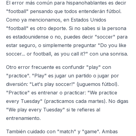
El error más común para hispanohablantes es decir
"football" pensando que todos entenderán fútbol.
Como ya mencionamos, en Estados Unidos
"football" es otro deporte. Si no sabes si la persona
es estadounidense o no, puedes decir "soccer" para
estar seguro, o simplemente preguntar "Do you like
soccer... or football, as you call it?" con una sonrisa.
Otro error frecuente es confundir "play" con
"practice". "Play" es jugar un partido o jugar por
diversión: "Let's play soccer!" (juguemos fútbol).
"Practice" es entrenar o practicar: "We practice
every Tuesday" (practicamos cada martes). No digas
"We play every Tuesday" si te refieres al
entrenamiento.
También cuidado con "match" y "game". Ambas