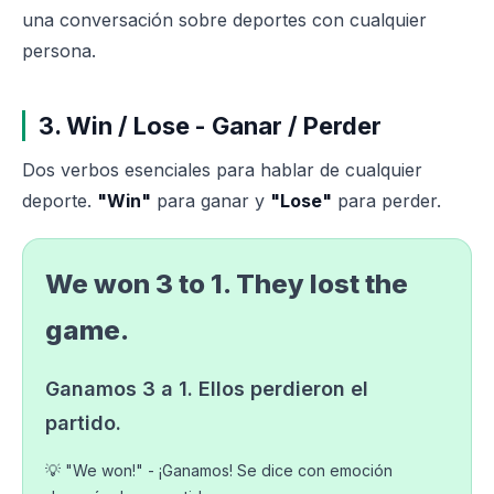
una conversación sobre deportes con cualquier
persona.
3. Win / Lose - Ganar / Perder
Dos verbos esenciales para hablar de cualquier
deporte.
"Win"
para ganar y
"Lose"
para perder.
We won 3 to 1. They lost the
game.
Ganamos 3 a 1. Ellos perdieron el
partido.
💡 "We won!" - ¡Ganamos! Se dice con emoción