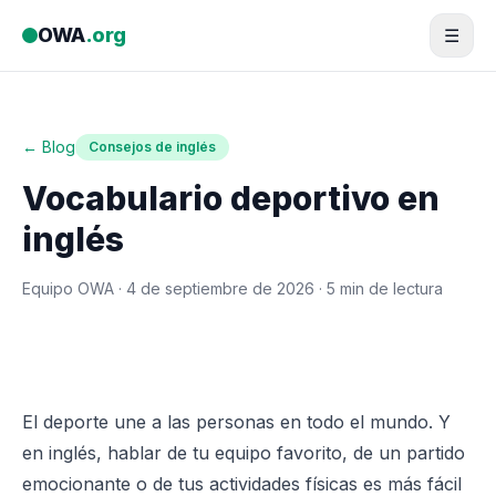
Saltar al contenido
OWA
.org
☰
← Blog
Consejos de inglés
Vocabulario deportivo en
inglés
Equipo OWA ·
4 de septiembre de 2026
· 5 min de lectura
El deporte une a las personas en todo el mundo. Y
en inglés, hablar de tu equipo favorito, de un partido
emocionante o de tus actividades físicas es más fácil