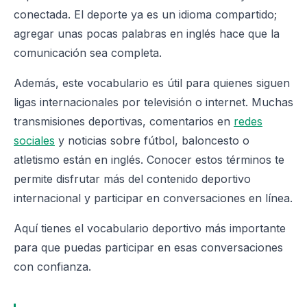
conectada. El deporte ya es un idioma compartido;
agregar unas pocas palabras en inglés hace que la
comunicación sea completa.
Además, este vocabulario es útil para quienes siguen
ligas internacionales por televisión o internet. Muchas
transmisiones deportivas, comentarios en
redes
sociales
y noticias sobre fútbol, baloncesto o
atletismo están en inglés. Conocer estos términos te
permite disfrutar más del contenido deportivo
internacional y participar en conversaciones en línea.
Aquí tienes el vocabulario deportivo más importante
para que puedas participar en esas conversaciones
con confianza.