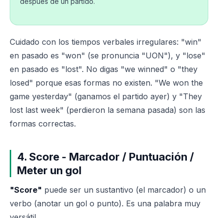
después de un partido.
Cuidado con los tiempos verbales irregulares: "win"
en pasado es "won" (se pronuncia "UON"), y "lose"
en pasado es "lost". No digas "we winned" o "they
losed" porque esas formas no existen. "We won the
game yesterday" (ganamos el partido ayer) y "They
lost last week" (perdieron la semana pasada) son las
formas correctas.
4. Score - Marcador / Puntuación /
Meter un gol
"Score"
puede ser un sustantivo (el marcador) o un
verbo (anotar un gol o punto). Es una palabra muy
versátil.