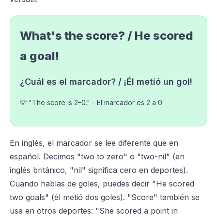
What's the score? / He scored
a goal!
¿Cuál es el marcador? / ¡Él metió un gol!
💡 "The score is 2–0." - El marcador es 2 a 0.
En inglés, el marcador se lee diferente que en
español. Decimos "two to zero" o "two-nil" (en
inglés británico, "nil" significa cero en deportes).
Cuando hablas de goles, puedes decir "He scored
two goals" (él metió dos goles). "Score" también se
usa en otros deportes: "She scored a point in