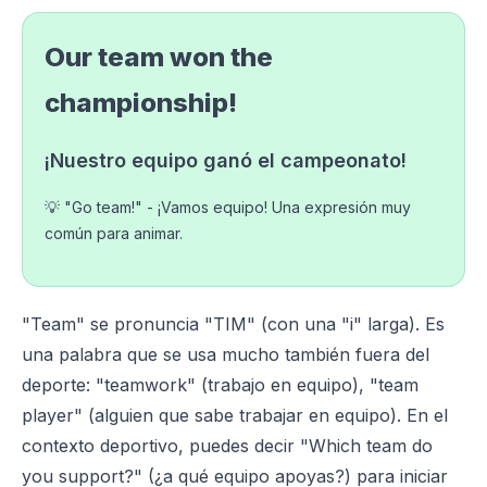
Our team won the
championship!
¡Nuestro equipo ganó el campeonato!
💡 "Go team!" - ¡Vamos equipo! Una expresión muy
común para animar.
"Team" se pronuncia "TIM" (con una "i" larga). Es
una palabra que se usa mucho también fuera del
deporte: "teamwork" (trabajo en equipo), "team
player" (alguien que sabe trabajar en equipo). En el
contexto deportivo, puedes decir "Which team do
you support?" (¿a qué equipo apoyas?) para iniciar