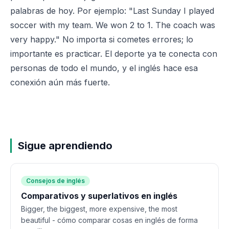
palabras de hoy. Por ejemplo: "Last Sunday I played
soccer with my team. We won 2 to 1. The coach was
very happy." No importa si cometes errores; lo
importante es practicar. El deporte ya te conecta con
personas de todo el mundo, y el inglés hace esa
conexión aún más fuerte.
Sigue aprendiendo
Consejos de inglés
Comparativos y superlativos en inglés
Bigger, the biggest, more expensive, the most
beautiful - cómo comparar cosas en inglés de forma