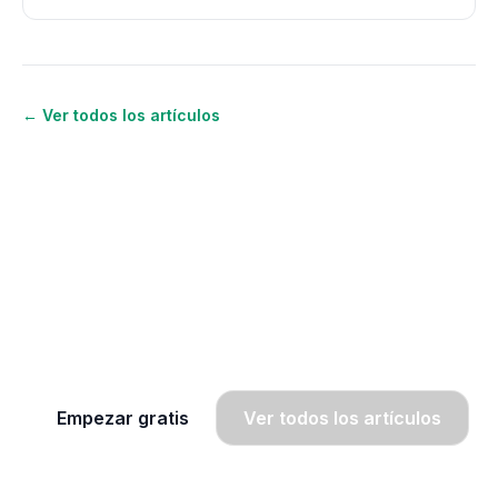
← Ver todos los artículos
¿Quieres seguir aprendiendo
inglés?
Únete a OWA y recibe lecciones gratis por
WhatsApp, radio y SMS.
Empezar gratis
Ver todos los artículos