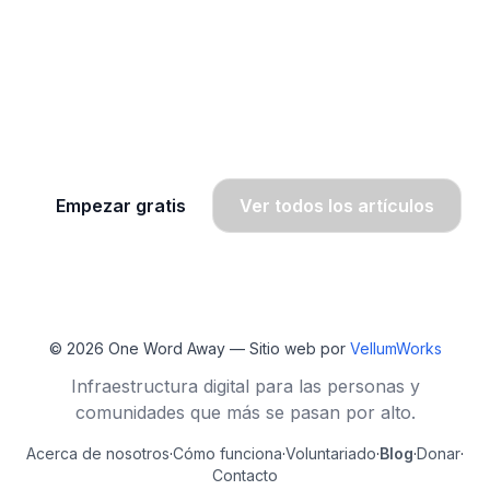
¿Quieres seguir aprendiendo
inglés?
Únete a OWA y recibe lecciones gratis por
WhatsApp, radio y SMS.
Empezar gratis
Ver todos los artículos
© 2026
One Word Away
— Sitio web por
VellumWorks
Infraestructura digital para las personas y
comunidades que más se pasan por alto.
Acerca de nosotros
·
Cómo funciona
·
Voluntariado
·
Blog
·
Donar
·
Contacto