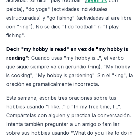
actividad. Se dice "play football" (
deportes
con
pelota), "do yoga" (actividades individuales
estructuradas) y "go fishing" (actividades al aire libre
con "-ing"). No se dice "I do football" ni "I play
fishing".
Decir "my hobby is read" en vez de "my hobby is
reading":
Cuando usas "my hobby is...", el verbo
que sigue siempre va en gerundio (-ing). "My hobby
is cooking", "My hobby is gardening". Sin el "-ing", la
oración es gramaticalmente incorrecta.
Esta semana, escribe tres oraciones sobre tus
hobbies usando "I like..." o "In my free time, I...".
Compártelas con alguien y practica la conversación.
Intenta también preguntar a un amigo o familiar
sobre sus hobbies usando "What do you like to do in