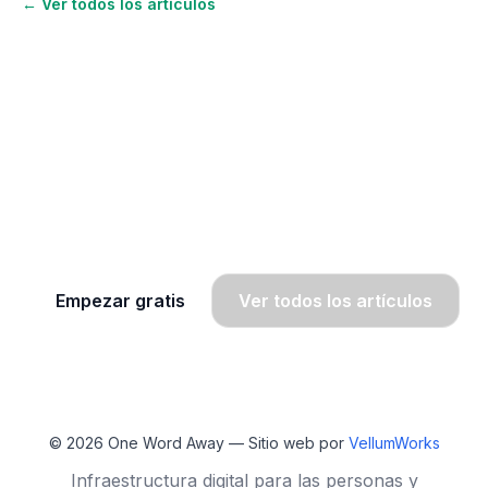
← Ver todos los artículos
¿Quieres seguir aprendiendo
inglés?
Únete a OWA y recibe lecciones gratis por
WhatsApp, radio y SMS.
Empezar gratis
Ver todos los artículos
© 2026
One Word Away
— Sitio web por
VellumWorks
Infraestructura digital para las personas y