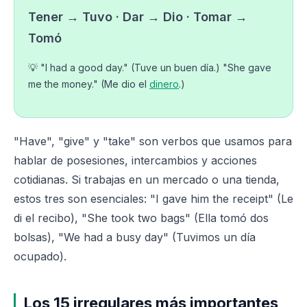
Tener → Tuvo · Dar → Dio · Tomar →
Tomó
💡 "I had a good day." (Tuve un buen día.) "She gave
me the money." (Me dio el
dinero
.)
"Have", "give" y "take" son verbos que usamos para
hablar de posesiones, intercambios y acciones
cotidianas. Si trabajas en un mercado o una tienda,
estos tres son esenciales: "I gave him the receipt" (Le
di el recibo), "She took two bags" (Ella tomó dos
bolsas), "We had a busy day" (Tuvimos un día
ocupado).
Los 15 irregulares más importantes