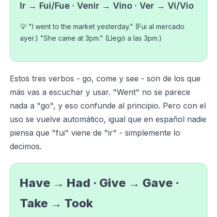
Ir → Fui/Fue · Venir → Vino · Ver → Vi/Vio
💡 "I went to the market yesterday." (Fui al mercado
ayer.) "She came at 3pm." (Llegó a las 3pm.)
Estos tres verbos - go, come y see - son de los que
más vas a escuchar y usar. "Went" no se parece
nada a "go", y eso confunde al principio. Pero con el
uso se vuelve automático, igual que en español nadie
piensa que "fui" viene de "ir" - simplemente lo
decimos.
Have → Had · Give → Gave ·
Take → Took