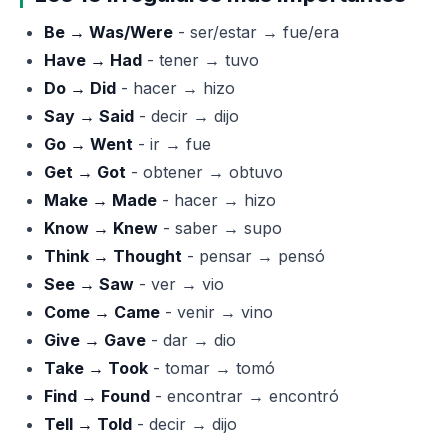
Be → Was/Were
- ser/estar → fue/era
Have → Had
- tener → tuvo
Do → Did
- hacer → hizo
Say → Said
- decir → dijo
Go → Went
- ir → fue
Get → Got
- obtener → obtuvo
Make → Made
- hacer → hizo
Know → Knew
- saber → supo
Think → Thought
- pensar → pensó
See → Saw
- ver → vio
Come → Came
- venir → vino
Give → Gave
- dar → dio
Take → Took
- tomar → tomó
Find → Found
- encontrar → encontró
Tell → Told
- decir → dijo