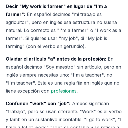
Decir "My work is farmer" en lugar de "I'm a
farmer":
En español decimos "mi trabajo es
agricultor", pero en inglés esa estructura no suena
natural. Lo correcto es "I'm a farmer" o "I work as a
farmer". Si quieres usar "my job", di "My job is
farming" (con el verbo en gerundio).
Olvidar el artículo "a" antes de la profesión:
En
español decimos "Soy maestro" sin artículo, pero en
inglés siempre necesitas uno: "I'm a teacher", no
"I'm teacher". Esta es una regla fija en inglés que no
tiene excepción con
profesiones
.
Confundir "work" con "job":
Ambos significan
"trabajo", pero se usan diferente. "Work" es el verbo
y también un sustantivo incontable: "I go to work", "I
have a lot of work." "Job" es contable y se refiere a