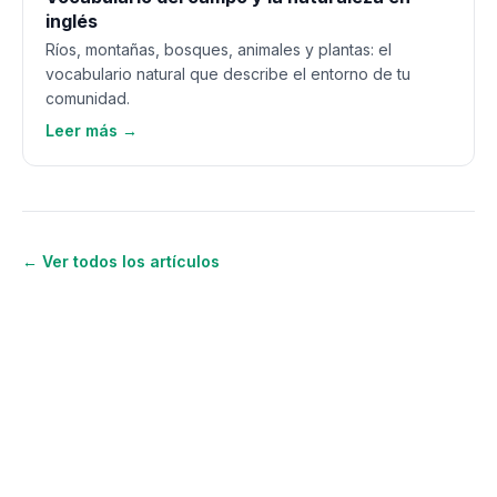
inglés
Ríos, montañas, bosques, animales y plantas: el
vocabulario natural que describe el entorno de tu
comunidad.
Leer más →
← Ver todos los artículos
¿Quieres seguir aprendiendo
inglés?
Únete a OWA y recibe lecciones gratis por