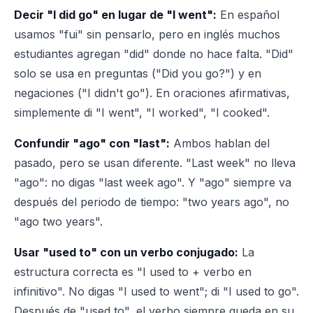
Decir "I did go" en lugar de "I went":
En español
usamos "fui" sin pensarlo, pero en inglés muchos
estudiantes agregan "did" donde no hace falta. "Did"
solo se usa en preguntas ("Did you go?") y en
negaciones ("I didn't go"). En oraciones afirmativas,
simplemente di "I went", "I worked", "I cooked".
Confundir "ago" con "last":
Ambos hablan del
pasado, pero se usan diferente. "Last week" no lleva
"ago": no digas "last week ago". Y "ago" siempre va
después del periodo de tiempo: "two years ago", no
"ago two years".
Usar "used to" con un verbo conjugado:
La
estructura correcta es "I used to + verbo en
infinitivo". No digas "I used to went"; di "I used to go".
Después de "used to", el verbo siempre queda en su