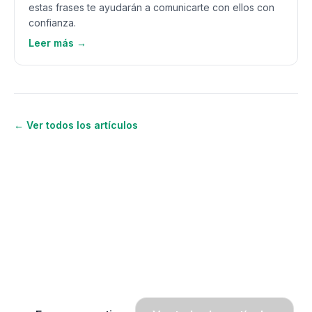
estas frases te ayudarán a comunicarte con ellos con
confianza.
Leer más →
← Ver todos los artículos
¿Quieres seguir aprendiendo
inglés?
Únete a OWA y recibe lecciones gratis por
WhatsApp, radio y SMS.